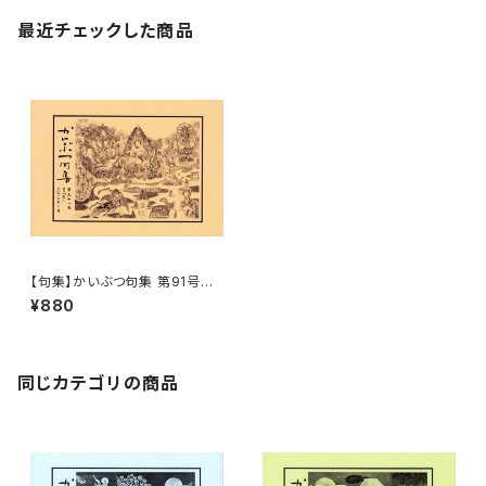
最近チェックした商品
【句集】かいぶつ句集 第91号
「鳥」
¥880
同じカテゴリの商品