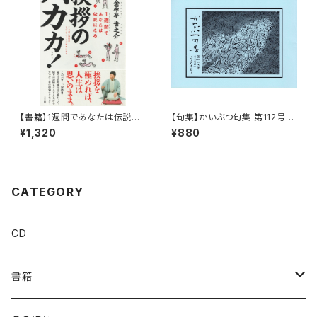
【書籍】1週間であなたは伝説に
【句集】かいぶつ句集 第112号
なる 「 挨拶のバカ力！」【人文書/
「雨月」
¥1,320
¥880
自己啓発書】
CATEGORY
CD
書籍