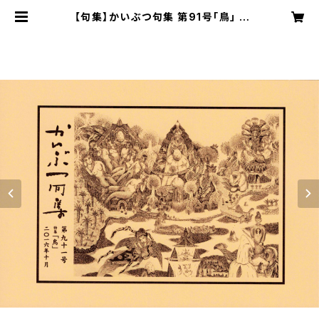
【句集】かいぶつ句集 第91号「鳥」 |
【公式】KINGpro通販