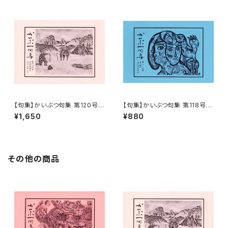
【句集】かいぶつ句集 第120号
【句集】かいぶつ句集 第118号
特別記念号「花風」
「雪」
¥1,650
¥880
その他の商品