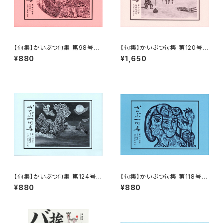
【句集】かいぶつ句集 第98号
【句集】かいぶつ句集 第120号
「惜」
特別記念号「花風」
¥880
¥1,650
【句集】かいぶつ句集 第124号
【句集】かいぶつ句集 第118号
「入道雲」
「雪」
¥880
¥880