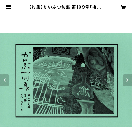
【句集】かいぶつ句集 第109号「梅」 |
【公式】KINGpro通販