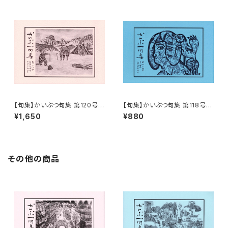
【句集】かいぶつ句集 第120号
【句集】かいぶつ句集 第118号
特別記念号「花風」
「雪」
¥1,650
¥880
その他の商品