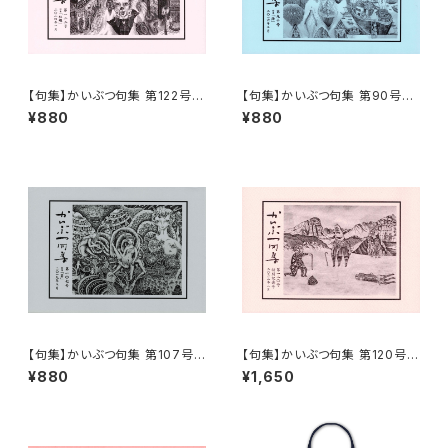
【句集】かいぶつ句集 第122号
【句集】かいぶつ句集 第90号
「牡蠣」
「海」
¥880
¥880
【句集】かいぶつ句集 第107号
【句集】かいぶつ句集 第120号
「菊」
特別記念号「花風」
¥880
¥1,650