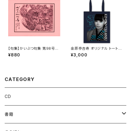
【句集】かいぶつ句集 第98号
金原亭杏寿 オリジナル トートバ
「惜」
ッグ
¥880
¥3,000
CATEGORY
CD
書籍